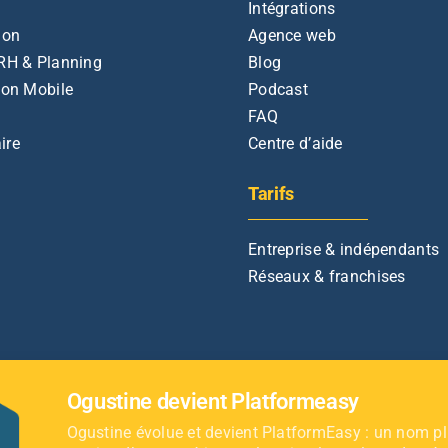
Intégrations
ion
Agence web
RH & Planning
Blog
ion Mobile
Podcast
FAQ
ire
Centre d’aide
Tarifs
Podcast
Ressources
Coaching & bien être
TPE
Services aux profession
Mandataire
Entreprise & indépendants
Réseaux & franchises
Ogustine devient Platformeasy
Ogustine évolue et devient PlatformEasy : un nom plu