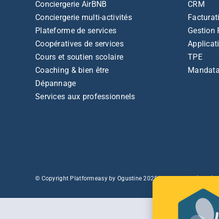
Conciergerie AirBNB
CRM
Conciergerie multi-activités
Facturat
Plateforme de services
Gestion 
Coopératives de services
Applicat
Cours et soutien scolaire
TPE
Coaching & bien être
Mandata
Dépannage
Services aux professionnels
Intégration
Cours et soutien scolaire
Application Mobile
© Copyright Platformeasy by Ogustine 2025. Tous droits réservés
Toggle
Sliding