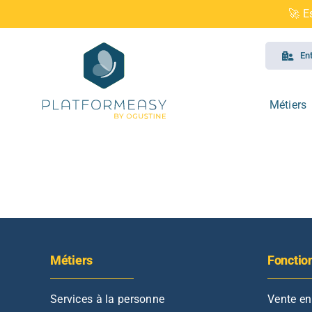
Skip
🚀 E
to
content
En
Métiers
Métiers
Fonctio
Services à la personne
Accompagnement
Vente en ligne
Services à la personne
Vente en