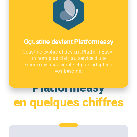
Rapports automatiques
sur
l’occupation et les revenus
Notifications en temps réel
des
interventions dans leur
logement
Ogustine devient Platformeasy
Ogustine évolue et devient PlatformEasy :
un nom plus clair, au service d’une
expérience plus simple et plus adaptée à
vos besoins.
Platformeasy
en quelques chiffres