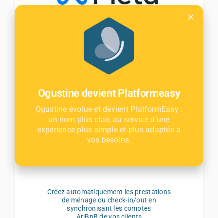
Envoyez des SMS ou faites payer vos
factures pas serveur vocal interactif
Ogustine devient Platformeasy
Ogustine évolue et devient PlatformEasy :
un nom plus clair, au service d’une
expérience plus simple et plus adaptée à
vos besoins.
Créez automatiquement les prestations
de ménage ou check-in/out en
synchronisant les comptes
AriBnB de vos clients