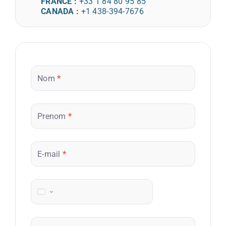
FRANCE :
+33 1 84 80 95 85
CANADA :
+1 438-394-7676
Contact
site
Nom
*
platformeasy
Prenom
*
E-mail
*
Téléphone