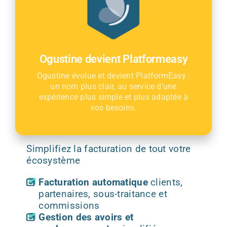
Ogustine devient Platformeasy
Gestion financière
Ogustine évolue et devient PlatformEasy :
un nom plus clair, au service d’une
Gestion financière
expérience plus simple et plus adaptée à
automatisée
vos besoins.
et sécurisée
Simplifiez la facturation de tout votre
écosystème
Facturation automatique
clients,
partenaires, sous-traitance et
commissions
Gestion des avoirs et