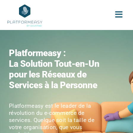
Skip
to
content
Platformeasy :
La Solution Tout-en-Un
pour les Réseaux de
Services à la Personne
Platformeasy est le leader de la
révolution du e-commerce de
services. Quelque soit la taille de
votre organisation, que vous