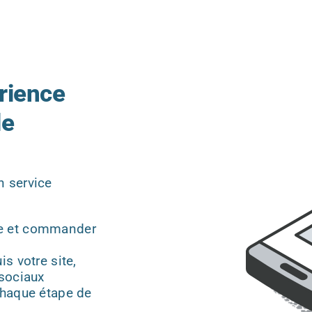
rience
le
n service
re et commander
s votre site,
 sociaux
haque étape de