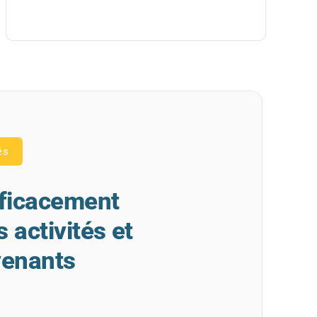
és
fficacement
 activités et
venants