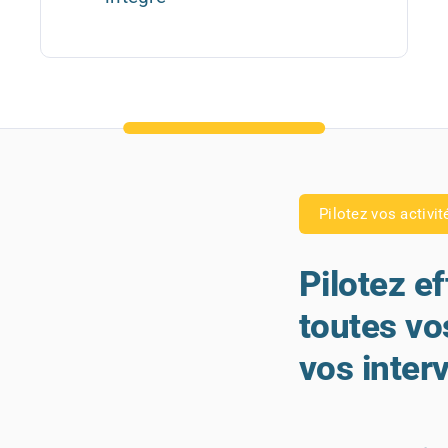
Pilotez vos activit
Pilotez e
toutes vos
vos inter