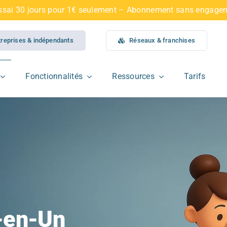
ssai 30 jours pour 1€ seulement – Abonnement sans engage
treprises & indépendants
Réseaux & franchises
Fonctionnalités
Ressources
Tarifs
t-en-Un
Conciergerie airbnb
CRM
Blog
Conciergerie multi activ
Agence Web
Facturation