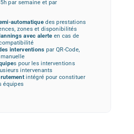
5h par semaine et par
semi-automatique
des prestations
nces, zones et disponibilités
lannings avec alerte
en cas de
ncompatibilité
des interventions
par QR-Code,
 manuelle
quipe
s pour les interventions
usieurs intervenants
crutement
intégré pour constituer
s équipes