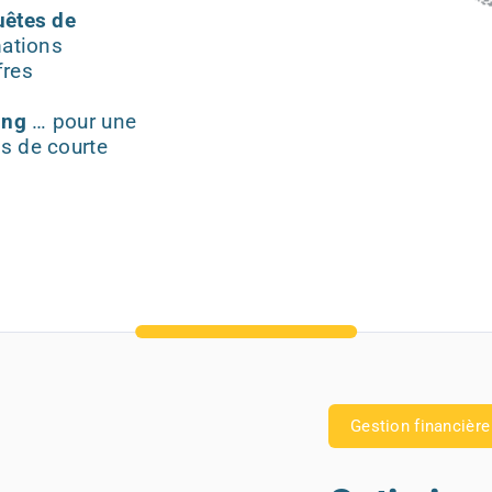
uêtes de
mations
fres
ing
… pour une
s de courte
Gestion financière