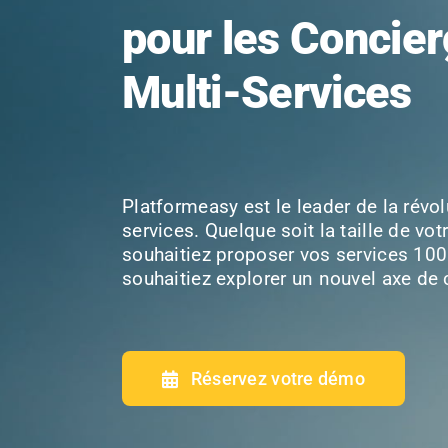
pour les Concier
Multi-Services
Platformeasy est le leader de la rév
services. Quelque soit la taille de vo
Intégration
Cours et soutien scolaire
Application Mobile
souhaitiez proposer vos services 10
souhaitiez explorer un nouvel axe de 
Réservez votre démo