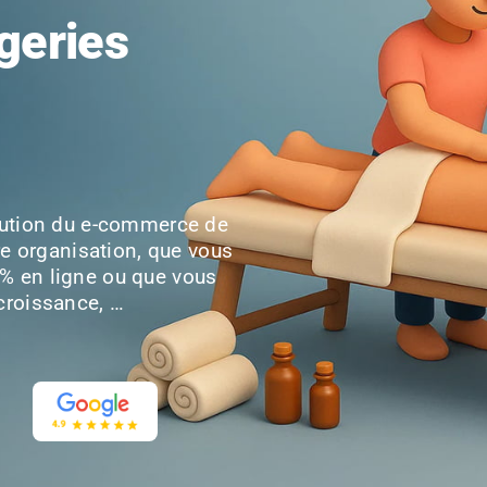
geries
olution du e-commerce de
tre organisation, que vous
Podcast
Ressources
Coaching & bien être
TPE
Services aux profession
Mandataire
0% en ligne ou que vous
croissance, …