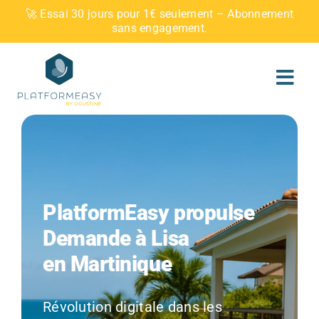
Skip
🚀 Essai 30 jours pour 1€ seulement – Abonnement
to
sans engagement.
content
PlatformEasy propulse
Demande à Lisa
en Martinique
Révolution digitale dans les